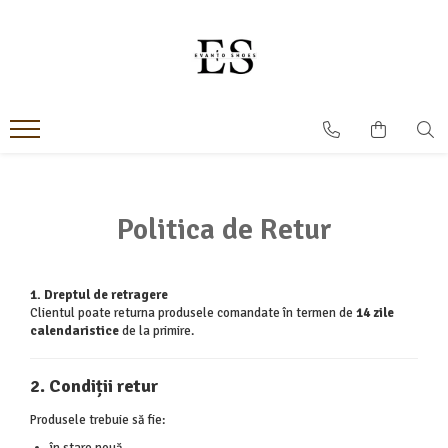
Incaltaminte Barbati
Incaltaminte dama
Oxford
Papuci
Derby
Ghete
MonkStraps
Pantofi
DubleMonk
Cizme
Politica de Retur
Patina Pictata
Sneakers
Loafers
Sandale
SmartCausal
1. Dreptul de retragere
Clientul poate returna produsele comandate în termen de
14 zile
Sneakers
calendaristice
de la primire.
2. Condiții retur
Produsele trebuie să fie: