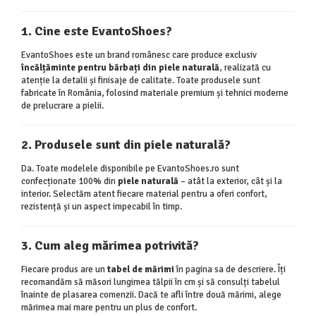
1. Cine este EvantoShoes?
EvantoShoes este un brand românesc care produce exclusiv
încălțăminte pentru bărbați din piele naturală
, realizată cu
atenție la detalii și finisaje de calitate. Toate produsele sunt
fabricate în România, folosind materiale premium și tehnici moderne
de prelucrare a pielii.
2. Produsele sunt din piele naturală?
Da. Toate modelele disponibile pe EvantoShoes.ro sunt
confecționate 100% din
piele naturală
– atât la exterior, cât și la
interior. Selectăm atent fiecare material pentru a oferi confort,
rezistență și un aspect impecabil în timp.
3. Cum aleg mărimea potrivită?
Fiecare produs are un
tabel de mărimi
în pagina sa de descriere. Îți
recomandăm să măsori lungimea tălpii în cm și să consulți tabelul
înainte de plasarea comenzii. Dacă te afli între două mărimi, alege
mărimea mai mare pentru un plus de confort.