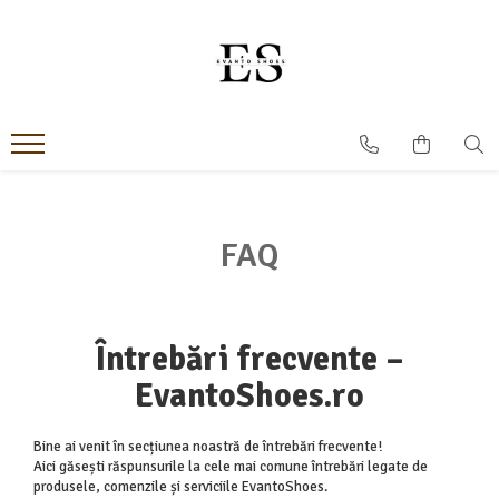
Incaltaminte Barbati
Incaltaminte dama
Oxford
Papuci
Derby
Ghete
MonkStraps
Pantofi
DubleMonk
Cizme
FAQ
Patina Pictata
Sneakers
Loafers
Sandale
SmartCausal
Întrebări frecvente –
Sneakers
EvantoShoes.ro
Bine ai venit în secțiunea noastră de întrebări frecvente!
Aici găsești răspunsurile la cele mai comune întrebări legate de
produsele, comenzile și serviciile EvantoShoes.