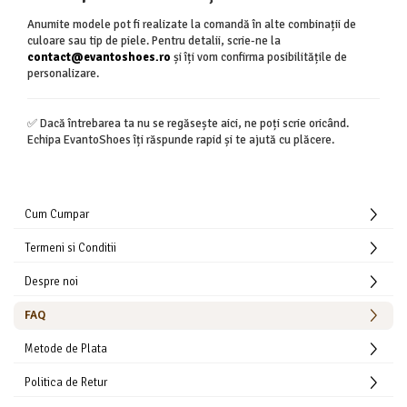
Anumite modele pot fi realizate la comandă în alte combinații de
culoare sau tip de piele. Pentru detalii, scrie-ne la
contact@evantoshoes.ro
și îți vom confirma posibilitățile de
personalizare.
✅ Dacă întrebarea ta nu se regăsește aici, ne poți scrie oricând.
Echipa EvantoShoes îți răspunde rapid și te ajută cu plăcere.
Cum Cumpar
Termeni si Conditii
Despre noi
FAQ
Metode de Plata
Politica de Retur