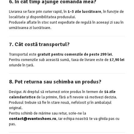
6. În cât timp ajunge comanda mea?
Livrarea se face prin curier rapid, în
1–3 zile lucrătoare
, în funcție de
localitate și disponibilitatea produsului.
Produsele aflate în stoc sunt expediate de regulă în aceeași zi sau în
următoarea zi lucrătoare.
7. Cât costă transportul?
Transportul este
gratuit pentru comenzile de peste 299 lei.
Pentru comenzile sub această sumă, taxa de livrare este de
17,90 lei
oriunde în țară.
8. Pot returna sau schimba un produs?
Desigur. Ai dreptul să returnezi orice produs în termen de
14 zile
calendaristice
de la primire, fără a fi nevoie să motivezi decizia.
Produsul trebuie să fie în stare nouă, nefolosit și în ambalajul
original.
Pentru schimb de mărime sau retur, scrie-ne la
contact@evantoshoes.ro
, iar echipa noastră te va ghida pas cu
pas.