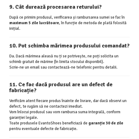
9. Cât durează procesarea returului?
După ce primim produsul, verificarea și rambursarea sumei se fac în
maximum 5 zile lucrătoare
, în funcție de metoda de plată folosită
inițial.
10. Pot schimba mărimea produsului comandat?
Da. Dacă mărimea aleasă nu ți se potrivește, ne poți solicita un
schimb gratuit de mărime (în limita stocului disponibil).
Scrie-ne un email sau contactează-ne telefonic pentru detalii.
11. Ce fac dacă produsul are un defect de
fabricație?
Verificăm atent fiecare produs înainte de livrare, dar dacă observi un
defect, te rugăm să ne contactezi imediat.
Vom înlocui produsul sau vom rambursa suma integrală, conform
garanției legale.
Toate produsele EvantoShoes beneficiază de
garanție 30 de zile
pentru eventuale defecte de fabricație.