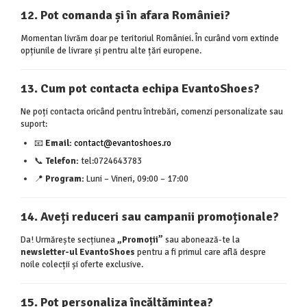
12. Pot comanda și în afara României?
Momentan livrăm doar pe teritoriul României. În curând vom extinde
opțiunile de livrare și pentru alte țări europene.
13. Cum pot contacta echipa EvantoShoes?
Ne poți contacta oricând pentru întrebări, comenzi personalizate sau
suport:
📧
Email:
contact@evantoshoes.ro
📞
Telefon:
tel:0724643783
📍
Program:
Luni – Vineri, 09:00 – 17:00
14. Aveți reduceri sau campanii promoționale?
Da! Urmărește secțiunea
„Promoții”
sau abonează-te la
newsletter-ul EvantoShoes
pentru a fi primul care află despre
noile colecții și oferte exclusive.
15. Pot personaliza încălțămintea?