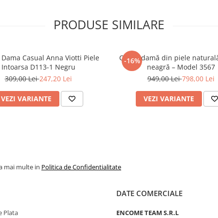
confort, feminitate și rafinament
PRODUSE SIMILARE
 Dama Casual Anna Viotti Piele
Cizme damă din piele natural
-16%
Intoarsa D113-1 Negru
neagră – Model 3567
309,00 Lei
247,20 Lei
949,00 Lei
798,00 Lei
VEZI VARIANTE
VEZI VARIANTE
la mai multe in
Politica de Confidentialitate
DATE COMERCIALE
 Plata
ENCOME TEAM S.R.L