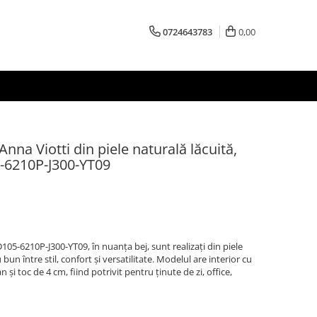
0724643783
0,00
nna Viotti din piele naturală lăcuită,
5-6210P-J300-YT09
105-6210P-J300-YT09, în nuanța bej, sunt realizați din piele
 bun între stil, confort și versatilitate. Modelul are interior cu
 și toc de 4 cm, fiind potrivit pentru ținute de zi, office,