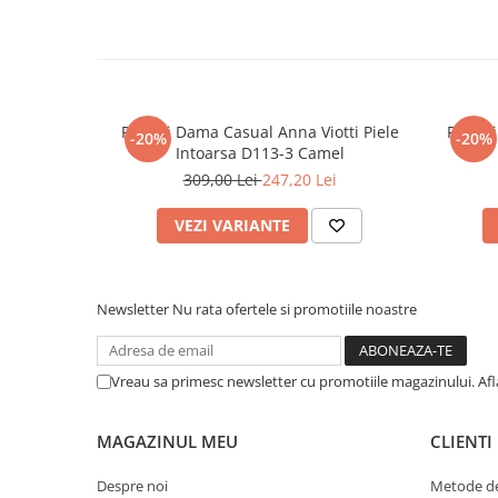
Alege pantofi eleganți damă Anna Viotti pentru un plus de 
în fiecare ținută.
Papuci Dama Casual Anna Viotti Piele
Papuci
-20%
-20%
Intoarsa D113-3 Camel
309,00 Lei
247,20 Lei
VEZI VARIANTE
Newsletter
Nu rata ofertele si promotiile noastre
Vreau sa primesc newsletter cu promotiile magazinului. Af
MAGAZINUL MEU
CLIENTI
Despre noi
Metode de