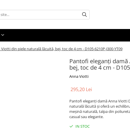
iotti din piele naturală lăcuită, bej, toc de 4 cm - D105-6210P-J300-YT09
Pantofi eleganți damă A
bej, toc de 4 cm - D10
Anna Viotti
295,20 Lei
Pantofi eleganți damă Anna Viotti D
naturală lăcuită și oferă un echilibru
meșină naturală, talpa din poliuretan
casual sau elegante.
IN STOC