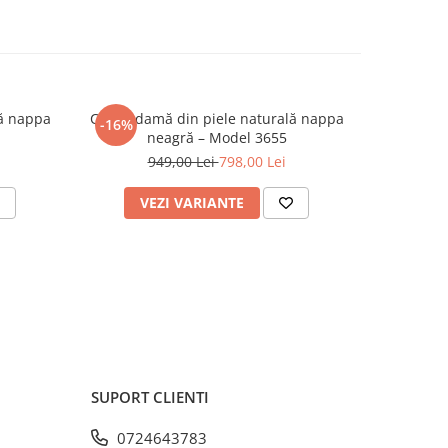
ă nappa
Cizme damă din piele naturală nappa
Cizme da
-16%
-16%
neagră – Model 3655
n
949,00 Lei
798,00 Lei
9
VEZI VARIANTE
V
SUPORT CLIENTI
0724643783