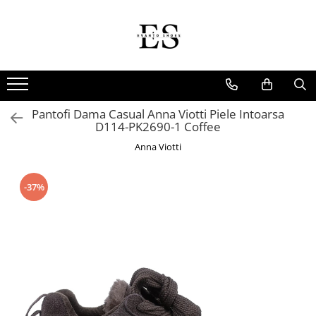
Incaltaminte Barbati
Incaltaminte dama
Oxford
Papuci
Derby
Ghete
Pantofi Dama Casual Anna Viotti Piele Intoarsa
MonkStraps
Pantofi
D114-PK2690-1 Coffee
DubleMonk
Cizme
Anna Viotti
Patina Pictata
Sneakers
Loafers
Sandale
-37%
SmartCausal
Sneakers