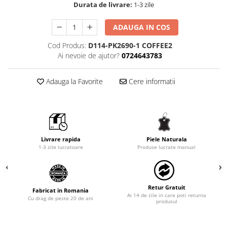
Durata de livrare:
1-3 zile
ADAUGA IN COS
Cod Produs:
D114-PK2690-1 COFFEE2
Ai nevoie de ajutor?
0724643783
Adauga la Favorite
Cere informatii
Livrare rapida
Piele Naturala
1-3 zile lucratoare
Produse lucrate manual
Retur Gratuit
Fabricat in Romania
Ai 14 de zile in care poti returna
Cu drag de peste 20 de ani
produsul