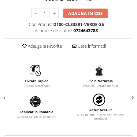
ADAUGA IN COS
Cod Produs:
D100-CL33891-VERDE-35
Ai nevoie de ajutor?
0724643783
Adauga la Favorite
Cere informatii
Livrare rapida
Piele Naturala
1-3 zile lucratoare
Produse lucrate manual
Retur Gratuit
Fabricat in Romania
Ai 14 de zile in care poti returna
Cu drag de peste 20 de ani
produsul