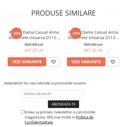
- Culoare: alb/verde
- Detalii: platformă față 2,5 cm, spate 3,5 cm
PRODUSE SIMILARE
Alege pantofi casual damă Anna Viotti pentru un plus de confort,
feminitate și rafinament în fiecare ținută.
Papuci Dama Casual Anna
Papuci Dama Casual Anna
-20%
-20%
Viotti Piele Intoarsa D113-3
Viotti Piele Intoarsa D113-1
Camel
Negru
309,00 Lei
309,00 Lei
247,20 Lei
247,20 Lei
VEZI VARIANTE
VEZI VARIANTE
Newsletter
Nu rata ofertele si promotiile noastre
Vreau sa primesc newsletter cu promotiile
magazinului. Afla mai multe in
Politica de
Confidentialitate