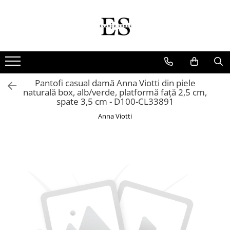
Incaltaminte Barbati
Incaltaminte dama
Oxford
Papuci
Derby
Ghete
Pantofi casual damă Anna Viotti din piele
MonkStraps
Pantofi
naturală box, alb/verde, platformă față 2,5 cm,
spate 3,5 cm - D100-CL33891
DubleMonk
Cizme
Anna Viotti
Patina Pictata
Sneakers
Loafers
Sandale
SmartCausal
Sneakers