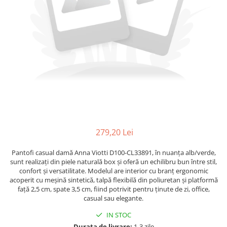
279,20 Lei
Pantofi casual damă Anna Viotti D100-CL33891, în nuanța alb/verde,
sunt realizați din piele naturală box și oferă un echilibru bun între stil,
confort și versatilitate. Modelul are interior cu branț ergonomic
acoperit cu meșină sintetică, talpă flexibilă din poliuretan și platformă
față 2,5 cm, spate 3,5 cm, fiind potrivit pentru ținute de zi, office,
casual sau elegante.
IN STOC
Durata de livrare:
1-3 zile