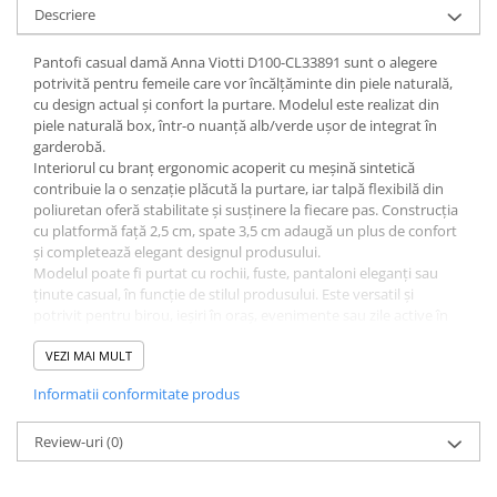
Descriere
Pantofi casual damă Anna Viotti D100-CL33891 sunt o alegere
potrivită pentru femeile care vor încălțăminte din piele naturală,
cu design actual și confort la purtare. Modelul este realizat din
piele naturală box, într-o nuanță alb/verde ușor de integrat în
garderobă.
Interiorul cu branț ergonomic acoperit cu meșină sintetică
contribuie la o senzație plăcută la purtare, iar talpă flexibilă din
poliuretan oferă stabilitate și susținere la fiecare pas. Construcția
cu platformă față 2,5 cm, spate 3,5 cm adaugă un plus de confort
și completează elegant designul produsului.
Modelul poate fi purtat cu rochii, fuste, pantaloni eleganți sau
ținute casual, în funcție de stilul produsului. Este versatil și
potrivit pentru birou, ieșiri în oraș, evenimente sau zile active în
care ai nevoie de încălțăminte confortabilă.
Caracteristici:
VEZI MAI MULT
- Brand: Anna Viotti
Informatii conformitate produs
- Cod produs: D100-CL33891
- Tip produs: Pantofi casual damă
- Material exterior: piele naturală box
Review-uri
(0)
- Interior: branț ergonomic acoperit cu meșină sintetică
- Talpă: talpă flexibilă din poliuretan