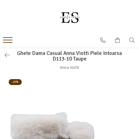
Incaltaminte Barbati
Incaltaminte dama
Oxford
Papuci
Derby
Ghete
MonkStraps
Pantofi
Ghete Dama Casual Anna Viotti Piele Intoarsa
D113-10 Taupe
DubleMonk
Cizme
Anna Viotti
Patina Pictata
Sneakers
Loafers
Sandale
-20%
SmartCausal
Sneakers