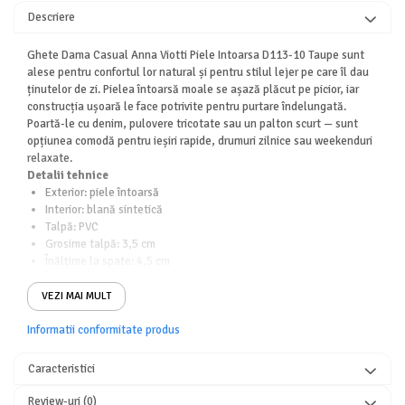
Descriere
Ghete Dama Casual Anna Viotti Piele Intoarsa D113-10 Taupe sunt
alese pentru confortul lor natural și pentru stilul lejer pe care îl dau
ținutelor de zi. Pielea întoarsă moale se așază plăcut pe picior, iar
construcția ușoară le face potrivite pentru purtare îndelungată.
Poartă-le cu denim, pulovere tricotate sau un palton scurt — sunt
opțiunea comodă pentru ieșiri rapide, drumuri zilnice sau weekenduri
relaxate.
Detalii tehnice
Exterior: piele întoarsă
Interior: blană sintetică
Talpă: PVC
Grosime talpă: 3,5 cm
Înălțime la spate: 4,5 cm
Înălțime totală: 14 cm
VEZI MAI MULT
Informatii conformitate produs
Caracteristici
Review-uri
(0)