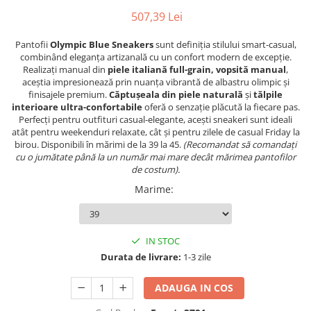
507,39 Lei
Pantofii
Olympic Blue Sneakers
sunt definiția stilului smart-casual,
combinând eleganța artizanală cu un confort modern de excepție.
Realizați manual din
piele italiană full-grain, vopsită manual
,
aceștia impresionează prin nuanța vibrantă de albastru olimpic și
finisajele premium.
Căptușeala din piele naturală
și
tălpile
interioare ultra-confortabile
oferă o senzație plăcută la fiecare pas.
Perfecți pentru outfituri casual-elegante, acești sneakeri sunt ideali
atât pentru weekenduri relaxate, cât și pentru zilele de casual Friday la
birou. Disponibili în mărimi de la 39 la 45.
(Recomandat să comandați
cu o jumătate până la un număr mai mare decât mărimea pantofilor
de costum).
Marime
:
IN STOC
Durata de livrare:
1-3 zile
ADAUGA IN COS