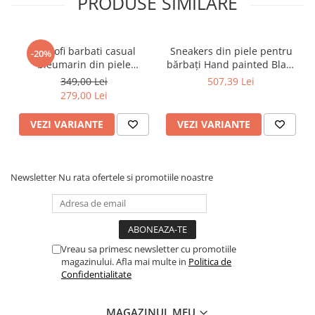
PRODUSE SIMILARE
confort și calitate superioară.
Pantofi barbati casual
Sneakers din piele pentru
-20%
bleumarin din piele
bărbați Hand painted Black
naturala Goretti cu talpa
Manuscript Sneakers – Piele
349,00 Lei
507,39 Lei
usoara
Naturală, Construcție
279,00 Lei
Manuală, Detalii
Exclusiviste
VEZI VARIANTE
VEZI VARIANTE
Newsletter
Nu rata ofertele si promotiile noastre
Vreau sa primesc newsletter cu promotiile
magazinului. Afla mai multe in
Politica de
Confidentialitate
MAGAZINUL MEU