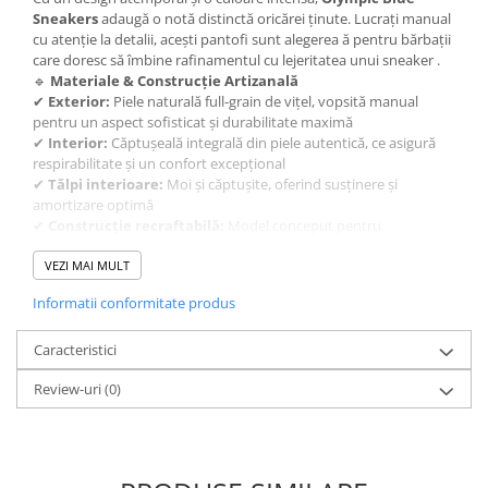
Sneakers
adaugă o notă distinctă oricărei ținute. Lucrați manual
cu atenție la detalii, acești pantofi sunt alegerea ă pentru bărbații
care doresc să îmbine rafinamentul cu lejeritatea unui sneaker .
🔹
Materiale & Construcție Artizanală
✔
Exterior:
Piele naturală full-grain de vițel, vopsită manual
pentru un aspect sofisticat și durabilitate maximă
✔
Interior:
Căptușeală integrală din piele autentică, ce asigură
respirabilitate și un confort excepțional
✔
Tălpi interioare:
Moi și căptușite, oferind susținere și
amortizare optimă
✔
Construcție recraftabilă:
Model conceput pentru
recondiționare, oferind o durată de viață îndelungată
🔹
VEZI MAI MULT
Versatilitate & Confort pentru Orice Ocazie
✔ Se potrivesc cu blugi pentru un look casual sofisticat
Informatii conformitate produs
✔ O alegere inspirată pentru ținutele smart-casual și business-
casual
✔ Perfecți pentru zilele active, oferind un echilibru între stil și
Caracteristici
comoditate
Review-uri
(0)
📏
Disponibili în mărimi:
39 - 45
(Recomandat să comandați cu
o jumătate până la un număr mai mare decât mărimea pantofilor
de costum)
👞
Un sneaker , creat pentru bărbații care vor să iasă în
evidență!
Olympic Blue Sneakers
oferă un mix ideal între stil,