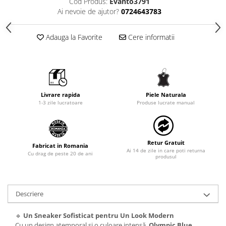
Cod Produs:
Evanto3791
Ai nevoie de ajutor?
0724643783
Adauga la Favorite
Cere informatii
Livrare rapida
Piele Naturala
1-3 zile lucratoare
Produse lucrate manual
Retur Gratuit
Fabricat in Romania
Ai 14 de zile in care poti returna
Cu drag de peste 20 de ani
produsul
Descriere
🔹
Un Sneaker Sofisticat pentru Un Look Modern
Cu un design atemporal și o culoare intensă,
Olympic Blue