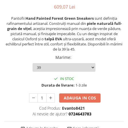
609,07 Lei
Pantofii
Hand Painted Forest Green Sneakers
sunt definiția
rafinamentului artizanal. Construiți manual din
piele naturală full-
grain de vițel
, aceștia impresionează prin nuanța de verde pădure,
pictată manual, și finisajele impecabile. Cu un design inspirat de
clasicul Oxford și o
talpă EVA
ultra-ușoară, acest model oferă
echilibrul perfect între stil, confort și flexibilitate. Disponibili în mărimi
de la 39 la 45.
Marime
:
IN STOC
Durata de livrare:
1-3 zile
ADAUGA IN COS
Cod Produs:
Evanto8421
Ai nevoie de ajutor?
0724643783