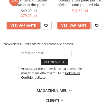
Pantofi barbati casual
Sneakers din piele pentru
-20%
bleumarin din piele
bărbați Hand painted Black
naturala Goretti cu talpa
Manuscript Sneakers – Piele
349,00 Lei
507,39 Lei
usoara
Naturală, Construcție
279,00 Lei
Manuală, Detalii
Exclusiviste
VEZI VARIANTE
VEZI VARIANTE
Newsletter
Nu rata ofertele si promotiile noastre
Vreau sa primesc newsletter cu promotiile
magazinului. Afla mai multe in
Politica de
Confidentialitate
MAGAZINUL MEU
CLIENTI