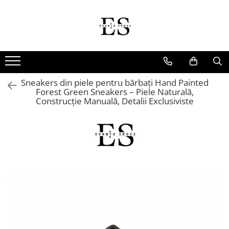
Incaltaminte Barbati
Incaltaminte dama
Oxford
Papuci
Derby
Ghete
Sneakers din piele pentru bărbați Hand Painted
MonkStraps
Pantofi
Forest Green Sneakers – Piele Naturală,
Construcție Manuală, Detalii Exclusiviste
DubleMonk
Cizme
Patina Pictata
Sneakers
Loafers
Sandale
SmartCausal
Sneakers