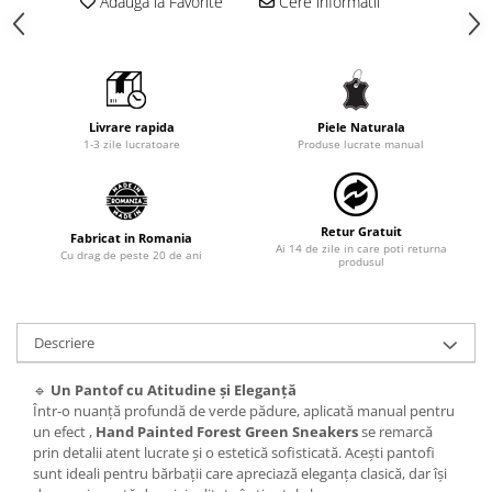
Adauga la Favorite
Cere informatii
Livrare rapida
Piele Naturala
1-3 zile lucratoare
Produse lucrate manual
Retur Gratuit
Fabricat in Romania
Ai 14 de zile in care poti returna
Cu drag de peste 20 de ani
produsul
Descriere
🔹
Un Pantof cu Atitudine și Eleganță
Într-o nuanță profundă de verde pădure, aplicată manual pentru
un efect ,
Hand Painted Forest Green Sneakers
se remarcă
prin detalii atent lucrate și o estetică sofisticată. Acești pantofi
sunt ideali pentru bărbații care apreciază eleganța clasică, dar își