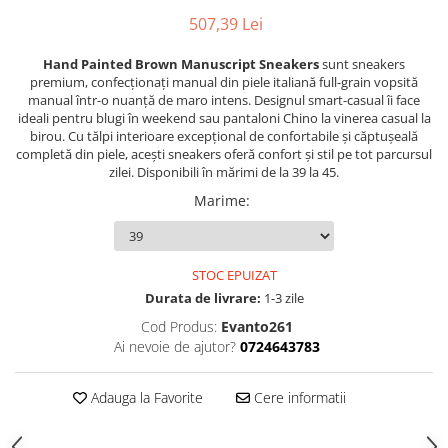
507,39 Lei
Hand Painted Brown Manuscript Sneakers
sunt sneakers
premium, confecționați manual din piele italiană full-grain vopsită
manual într-o nuanță de maro intens. Designul smart-casual îi face
ideali pentru blugi în weekend sau pantaloni Chino la vinerea casual la
birou. Cu tălpi interioare excepțional de confortabile și căptușeală
completă din piele, acești sneakers oferă confort și stil pe tot parcursul
zilei. Disponibili în mărimi de la 39 la 45.
Marime
:
STOC EPUIZAT
Durata de livrare:
1-3 zile
Cod Produs:
Evanto261
Ai nevoie de ajutor?
0724643783
Adauga la Favorite
Cere informatii