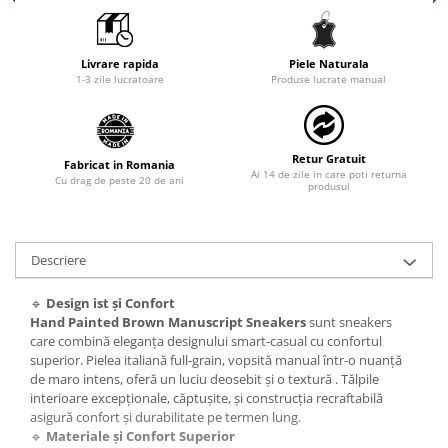
Livrare rapida
Piele Naturala
1-3 zile lucratoare
Produse lucrate manual
Retur Gratuit
Fabricat in Romania
Ai 14 de zile in care poti returna
Cu drag de peste 20 de ani
produsul
Descriere
🔹
Design ist și Confort
Hand Painted Brown Manuscript Sneakers
sunt sneakers
care combină eleganța designului smart-casual cu confortul
superior. Pielea italiană full-grain, vopsită manual într-o nuanță
de maro intens, oferă un luciu deosebit și o textură . Tălpile
interioare excepționale, căptușite, și construcția recraftabilă
asigură confort și durabilitate pe termen lung.
🔹
Materiale și Confort Superior