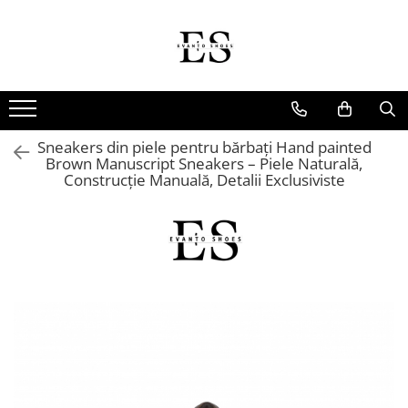
Incaltaminte Barbati
Incaltaminte dama
Oxford
Papuci
Derby
Ghete
Sneakers din piele pentru bărbați Hand painted
MonkStraps
Pantofi
Brown Manuscript Sneakers – Piele Naturală,
Construcție Manuală, Detalii Exclusiviste
DubleMonk
Cizme
Patina Pictata
Sneakers
Loafers
Sandale
SmartCausal
Sneakers