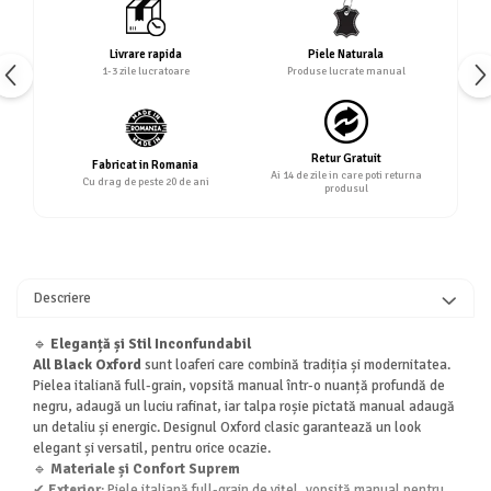
Livrare rapida
Piele Naturala
1-3 zile lucratoare
Produse lucrate manual
Retur Gratuit
Fabricat in Romania
Ai 14 de zile in care poti returna
Cu drag de peste 20 de ani
produsul
Descriere
🔹
Eleganță și Stil Inconfundabil
All Black Oxford
sunt loaferi care combină tradiția și modernitatea.
Pielea italiană full-grain, vopsită manual într-o nuanță profundă de
negru, adaugă un luciu rafinat, iar talpa roșie pictată manual adaugă
un detaliu și energic. Designul Oxford clasic garantează un look
elegant și versatil, pentru orice ocazie.
🔹
Materiale și Confort Suprem
✔
Exterior
: Piele italiană full-grain de vițel, vopsită manual pentru