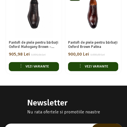
Pantofi de piele pentru bărbați
Pantofi de piele pentru bărbați
Oxford Mahogany Brown –
Oxford Brown Patina
Piele Naturală, Eleganță
905,98 Lei
900,00 Lei
Clasică
1.006,64 Lei
1.000,00 Lei
VEZI VARIANTE
VEZI VARIANTE
Newsletter
Nu rata ofertele si promotiile noastre