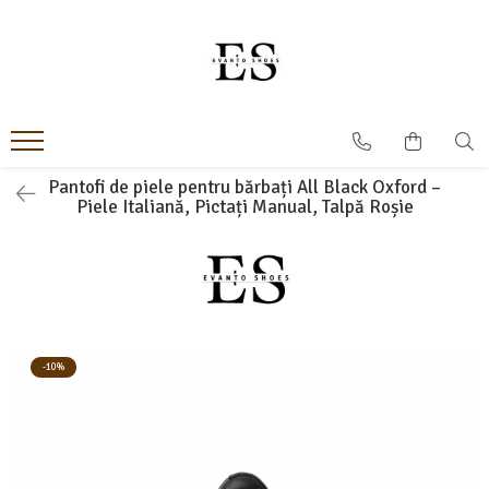
Incaltaminte Barbati
Incaltaminte dama
Oxford
Papuci
Derby
Ghete
MonkStraps
Pantofi
Pantofi de piele pentru bărbați All Black Oxford –
Piele Italiană, Pictați Manual, Talpă Roșie
DubleMonk
Cizme
Patina Pictata
Sneakers
Loafers
Sandale
SmartCausal
Sneakers
-10%