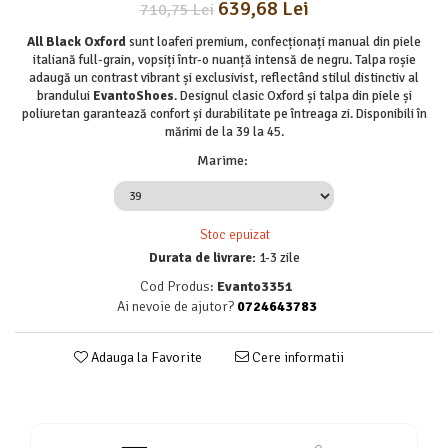
639,68 Lei
710,75 Lei
All Black Oxford
sunt loaferi premium, confecționați manual din piele
italiană full-grain, vopsiți într-o nuanță intensă de negru. Talpa roșie
adaugă un contrast vibrant și exclusivist, reflectând stilul distinctiv al
brandului
EvantoShoes
. Designul clasic Oxford și talpa din piele și
poliuretan garantează confort și durabilitate pe întreaga zi. Disponibili în
mărimi de la 39 la 45.
Marime
:
Stoc epuizat
Durata de livrare:
1-3 zile
Cod Produs:
Evanto3351
Ai nevoie de ajutor?
0724643783
Adauga la Favorite
Cere informatii