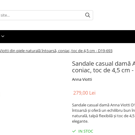
tti din piele naturală întoarsă, coniac, toc de 4,5 cm - D19-693
Sandale casual damă An
coniac, toc de 4,5 cm 
Anna Viotti
279,00 Lei
Sandale casual damă Anna Viotti D19
întoarsă și oferă un echilibru bun în
naturală, talpă flexibilă și toc de 4,
elegante.
IN STOC