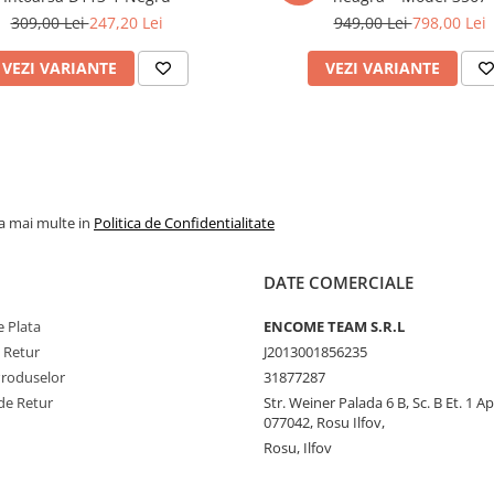
309,00 Lei
247,20 Lei
949,00 Lei
798,00 Lei
VEZI VARIANTE
VEZI VARIANTE
la mai multe in
Politica de Confidentialitate
DATE COMERCIALE
 Plata
ENCOME TEAM S.R.L
e Retur
J2013001856235
Produselor
31877287
de Retur
Str. Weiner Palada 6 B, Sc. B Et. 1 A
077042, Rosu Ilfov,
Rosu, Ilfov