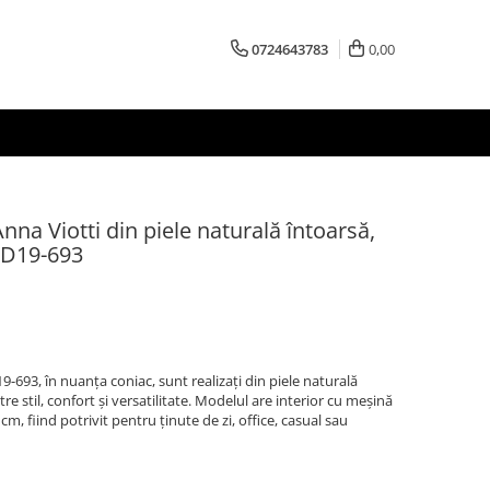
0724643783
0,00
na Viotti din piele naturală întoarsă,
- D19-693
-693, în nuanța coniac, sunt realizați din piele naturală
tre stil, confort și versatilitate. Modelul are interior cu meșină
5 cm, fiind potrivit pentru ținute de zi, office, casual sau