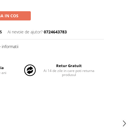
A IN COS
5
Ai nevoie de ajutor?
0724643783
informatii
Retur Gratuit
ia
Ai 14 de zile in care poti returna
 ani
produsul