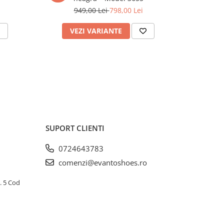
949,00 Lei
798,00 Lei
9
VEZI VARIANTE
V
SUPORT CLIENTI
0724643783
comenzi@evantoshoes.ro
p. 5 Cod