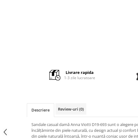
Livrare rapida
1-3 zile lucratoare
Review-uri
(0)
Descriere
Sandale casual damă Anna Viotti D19-693 sunt o alegere po
încălțăminte din piele naturală, cu design actual și confort 
din piele naturală întoarsă, într-o nuanță coniac ușor de in