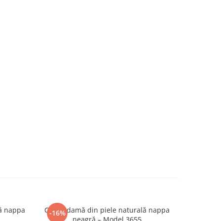
ă nappa
Cizme damă din piele naturală nappa
Cizme da
-16%
-16%
neagră – Model 3655
n