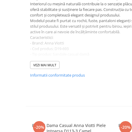
Interiorul cu meșină naturală contribuie la o senzație plăcută
oferă stabilitate și susținere la fiecare pas. Construcția c
confort și completează elegant designul produsului.
Modelul poate fi purtat cu rochii, fuste, pantaloni eleganți 
stilul produsului. Este versatil și potrivit pentru birou, ieși
active în care ai nevoie de încălțăminte confortabilă.
Caracteristici:
- Brand: Anna Viotti
- Cod produs: D19-693
- Tip produs: Sandale casual damă
- Material exterior: piele naturală întoarsă
- Interior: meșină naturală
VEZI MAI MULT
- Talpă: talpă flexibilă
Informatii conformitate produs
- Culoare: coniac
- Detalii: toc de 4,5 cm
Alege sandale casual damă Anna Viotti pentru un plus de c
în fiecare ținută.
Papuci Dama Casual Anna Viotti Piele
Papuci
-20%
-20%
Intoarsa D113-3 Camel