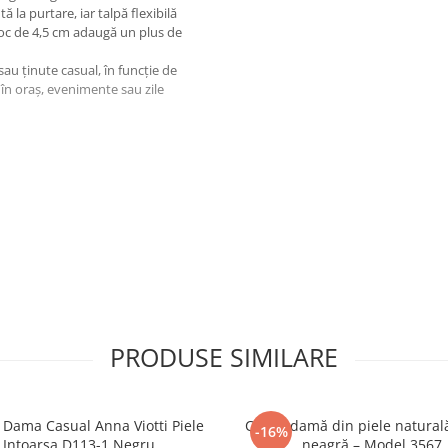
 la purtare, iar talpă flexibilă
u toc de 4,5 cm adaugă un plus de
sau ținute casual, în funcție de
ri în oraș, evenimente sau zile
onfort, feminitate și rafinament
PRODUSE SIMILARE
 Dama Casual Anna Viotti Piele
Cizme damă din piele natural
-16%
Intoarsa D113-1 Negru
neagră – Model 3567