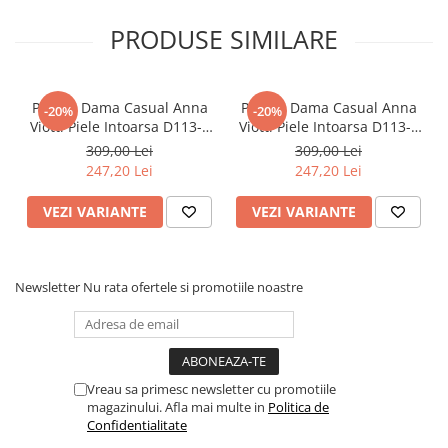
PRODUSE SIMILARE
Papuci Dama Casual Anna
Papuci Dama Casual Anna
-20%
-20%
Viotti Piele Intoarsa D113-3
Viotti Piele Intoarsa D113-1
Camel
Negru
309,00 Lei
309,00 Lei
247,20 Lei
247,20 Lei
VEZI VARIANTE
VEZI VARIANTE
Newsletter
Nu rata ofertele si promotiile noastre
Vreau sa primesc newsletter cu promotiile
magazinului. Afla mai multe in
Politica de
Confidentialitate