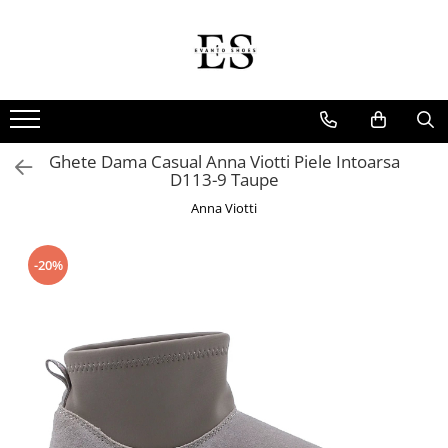
Incaltaminte Barbati
Incaltaminte dama
Oxford
Papuci
Derby
Ghete
Ghete Dama Casual Anna Viotti Piele Intoarsa
MonkStraps
Pantofi
D113-9 Taupe
DubleMonk
Cizme
Anna Viotti
Patina Pictata
Sneakers
Loafers
Sandale
-20%
SmartCausal
Sneakers