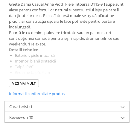
Ghete Dama Casual Anna Viotti Piele Intoarsa D113-9 Taupe sunt
alese pentru confortul lor natural și pentru stilul lejer pe care îl
dau ținutelor de zi. Pielea întoarsă moale se așază plăcut pe
picior, iar construcția ușoară le face potrivite pentru purtare
îndelungată.
Poartă-le cu denim, pulovere tricotate sau un palton scurt —
sunt opțiunea comodă pentru ieșiri rapide, drumuri zilnice sau
weekenduri relaxate.
Detalii tehnice
Exterior: piele întoarsă
Interior: blană sintetică
Talpă: PVC
Grosime talpă: 4 cm
Înălțime la spate: 5 cm
VEZI MAI MULT
Înălțime totală: 15,5 cm
Informatii conformitate produs
Caracteristici
Review-uri
(0)