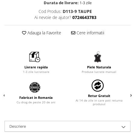
Durata de livrare:
1-3 zile
Cod Produs:
D113-9 TAUPE
Ai nevoie de ajutor?
0724643783
Adauga la Favorite
Cere informatii
Livrare rapida
Piele Naturala
1-3 zile lucratoare
Produse lucrate manual
Retur Gratuit
Fabricat in Romania
Ai 14 de zile in care poti returna
Cu drag de peste 20 de ani
produsul
Descriere