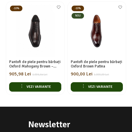
-10%
-10%
NOU
Pantofi de piele pentru bărbați
Pantofi de piele pentru bărbați
Oxford Mahogany Brown –
Oxford Brown Patina
Piele Naturală, Eleganță
905,98 Lei
900,00 Lei
Clasică
1.006,64 Lei
1.000,00 Lei
VEZI VARIANTE
VEZI VARIANTE
Newsletter