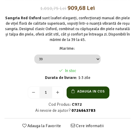
909,68 Lei
1.010,75 Lei
Sangria Red Oxford
sunt loaferi eleganți, confecționați manual din piele
de vițel floră de calitate superioară, vopsiți într-o nuanță vibrantă de roșu
sangria. Designul clasic Oxford, combinat cu căptușeala din piele naturală
și talpa din piele, oferă atât stil, cât și confort pe întreaga zi. Disponibili în
mărimi de la 39 la 45.
Marime
:
In stoc
Durata de livrare:
1-3 zile
ADAUGA IN COS
Cod Produs:
C972
Ai nevoie de ajutor?
0724643783
Adauga la Favorite
Cere informatii