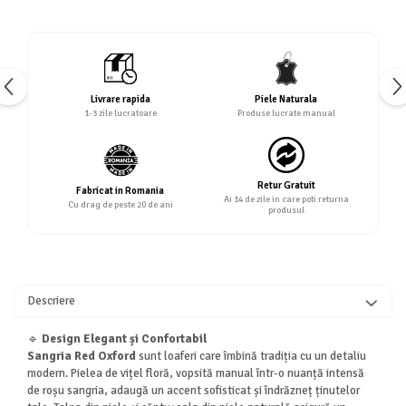
Livrare rapida
Piele Naturala
1-3 zile lucratoare
Produse lucrate manual
Retur Gratuit
Fabricat in Romania
Ai 14 de zile in care poti returna
Cu drag de peste 20 de ani
produsul
Descriere
🔹
Design Elegant și Confortabil
Sangria Red Oxford
sunt loaferi care îmbină tradiția cu un detaliu
modern. Pielea de vițel floră, vopsită manual într-o nuanță intensă
de roșu sangria, adaugă un accent sofisticat și îndrăzneț ținutelor