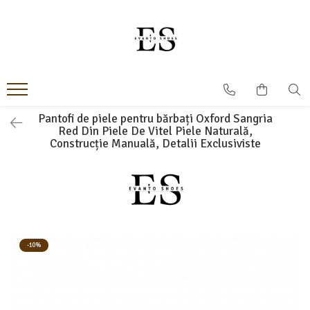
Incaltaminte Barbati
Incaltaminte dama
Oxford
Papuci
Derby
Ghete
MonkStraps
Pantofi
Pantofi de piele pentru bărbați Oxford Sangria
Red Din Piele De Vitel Piele Naturală,
DubleMonk
Cizme
Construcție Manuală, Detalii Exclusiviste
Patina Pictata
Sneakers
Loafers
Sandale
SmartCausal
Sneakers
-10%