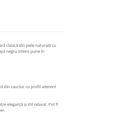
ă clasică din piele naturală cu
ajul negru intens pune în
ză din cauciuc cu profil aderent
re eleganță și stil relaxat. Pot fi
er.