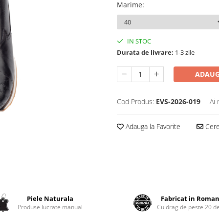
Marime
:
IN STOC
Durata de livrare:
1-3 zile
ADAUG
Cod Produs:
EVS-2026-019
Ai 
Adauga la Favorite
Cere 
Piele Naturala
Fabricat in Roman
Produse lucrate manual
Cu drag de peste 20 de