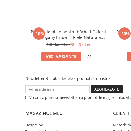
Pantofi de piele pentru bărbați Oxford
Pantofi
-10%
-10%
Mahogany Brown – Piele Naturală,
Eleganță Clasică
1.006,64 Lei
905,98 Lei
VEZI VARIANTE
Newsletter
Nu rata ofertele si promotiile noastre
Vreau sa primesc newsletter cu promotiile magazinului. Af
MAGAZINUL MEU
CLIENTI
Despre noi
Metode de