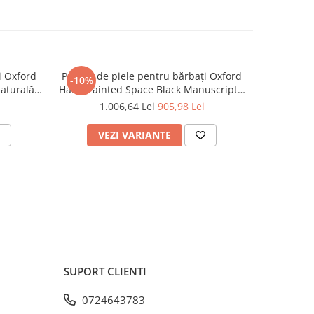
i Oxford
Pantofi de piele pentru bărbați Oxford
Pantofi d
-10%
-10%
aturală,
Hand Painted Space Black Manuscript –
Gloss Bl
șie
Piele Naturală, Pictați Manual, Talpă
1.006,64 Lei
905,98 Lei
1
Roșie
VEZI VARIANTE
V
SUPORT CLIENTI
0724643783