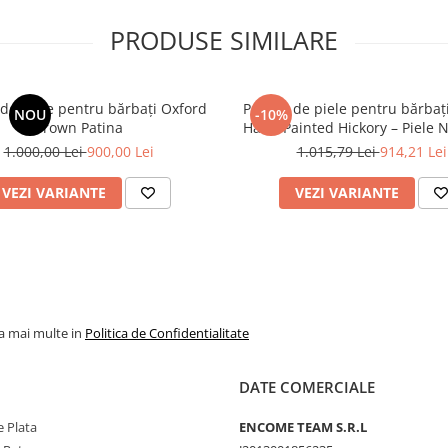
PRODUSE SIMILARE
 de piele pentru bărbați Oxford
Pantofi de piele pentru bărbaț
NOU
-10%
Brown Patina
Hand Painted Hickory – Piele N
Pictați Manual, Talpă Ro
1.000,00 Lei
900,00 Lei
1.015,79 Lei
914,21 Lei
VEZI VARIANTE
VEZI VARIANTE
la mai multe in
Politica de Confidentialitate
DATE COMERCIALE
 Plata
ENCOME TEAM S.R.L