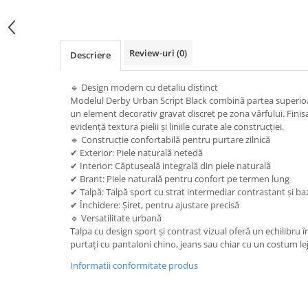
Review-uri
(0)
Descriere
🔹 Design modern cu detaliu distinct
Modelul Derby Urban Script Black combină partea superioar
un element decorativ gravat discret pe zona vârfului. Finis
evidență textura pielii și liniile curate ale construcției.
🔹 Construcție confortabilă pentru purtare zilnică
✔ Exterior: Piele naturală netedă
✔ Interior: Căptușeală integrală din piele naturală
✔ Brant: Piele naturală pentru confort pe termen lung
✔ Talpă: Talpă sport cu strat intermediar contrastant și ba
✔ Închidere: Șiret, pentru ajustare precisă
🔹 Versatilitate urbană
Talpa cu design sport și contrast vizual oferă un echilibru înt
purtați cu pantaloni chino, jeans sau chiar cu un costum lej
Informatii conformitate produs