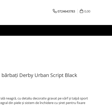
0724643783
0,00
u bărbați Derby Urban Script Black
ală neagră, cu detaliu decorativ gravat pe vârf și talpă sport
tegral din piele și sistem de închidere cu șiret pentru fixare