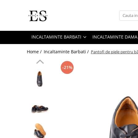
Incaltaminte Barbati
Incaltaminte dama
Oxford
Papuci
INCALTAMINTE BARBATI
INCALTAMINTE DAMA
Derby
Ghete
Home /
Incaltaminte Barbati /
Pantofi de piele pentru b
MonkStraps
Pantofi
DubleMonk
Cizme
-21%
Patina Pictata
Sneakers
Loafers
Sandale
SmartCausal
Sneakers