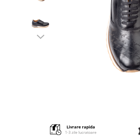
Distribuie
pe
Facebook
Livrare rapida
1-3 zile lucratoare