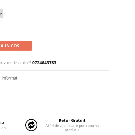
A IN COS
nevoie de ajutor?
0724643783
informatii
Retur Gratuit
ia
Ai 14 de zile in care poti returna
 ani
produsul