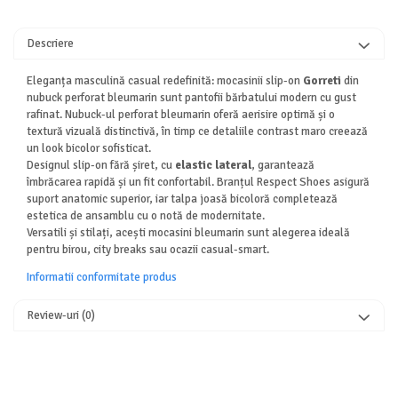
Descriere
Eleganța masculină casual redefinită: mocasinii slip-on
Gorreti
din
nubuck perforat bleumarin sunt pantofii bărbatului modern cu gust
rafinat. Nubuck-ul perforat bleumarin oferă aerisire optimă și o
textură vizuală distinctivă, în timp ce detaliile contrast maro creează
un look bicolor sofisticat.
Designul slip-on fără șiret, cu
elastic lateral
, garantează
îmbrăcarea rapidă și un fit confortabil. Branțul Respect Shoes asigură
suport anatomic superior, iar talpa joasă bicoloră completează
estetica de ansamblu cu o notă de modernitate.
Versatili și stilați, acești mocasini bleumarin sunt alegerea ideală
pentru birou, city breaks sau ocazii casual-smart.
Informatii conformitate produs
Review-uri
(0)