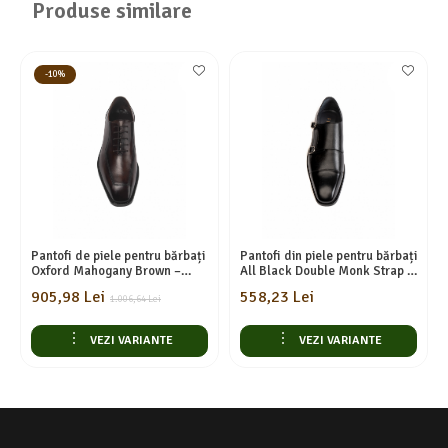
Produse similare
-10%
Pantofi de piele pentru bărbați
Pantofi din piele pentru bărbați
Oxford Mahogany Brown –
All Black Double Monk Strap –
Piele Naturală, Eleganță
Piele Naturală, Construcție
905,98 Lei
558,23 Lei
Clasică
1.006,64 Lei
Manuală, Detalii Exclusiviste
VEZI VARIANTE
VEZI VARIANTE