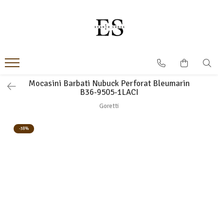
Incaltaminte Barbati
Incaltaminte dama
Oxford
Papuci
Derby
Ghete
MonkStraps
Pantofi
Mocasini Barbati Nubuck Perforat Bleumarin
B36-9505-1LACI
DubleMonk
Cizme
Goretti
Patina Pictata
Sneakers
Loafers
Sandale
-38%
SmartCausal
Sneakers