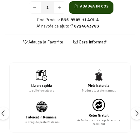
ADAUGA IN COS
Cod Produs:
B36-9505-1LACI-4
Ai nevoie de ajutor?
0724643783
Adauga la Favorite
Cere informatii
Livrare rapida
Piele Naturala
1-3 zile lucratoare
Produse lucrate manual
Retur Gratuit
Fabricat in Romania
Ai 14 de zile in care poti returna
Cu drag de peste 20 de ani
produsul