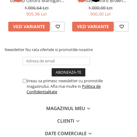
bărbați Oxford Mahogany
bărbați Oxford Brown
Brown – Piele Naturală,
Patina
1.006,64 Lei
1.000,00 Lei
Eleganță Clasică
905,98 Lei
900,00 Lei
VEZI VARIANTE
VEZI VARIANTE
Newsletter
Nu rata ofertele si promotiile noastre
Vreau sa primesc newsletter cu promotiile
magazinului. Afla mai multe in
Politica de
Confidentialitate
MAGAZINUL MEU
CLIENTI
DATE COMERCIALE