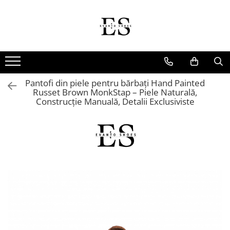
Incaltaminte Barbati
Incaltaminte dama
Oxford
Papuci
Derby
Ghete
Pantofi din piele pentru bărbați Hand Painted
MonkStraps
Pantofi
Russet Brown MonkStap – Piele Naturală,
Construcție Manuală, Detalii Exclusiviste
DubleMonk
Cizme
Patina Pictata
Sneakers
Loafers
Sandale
SmartCausal
Sneakers