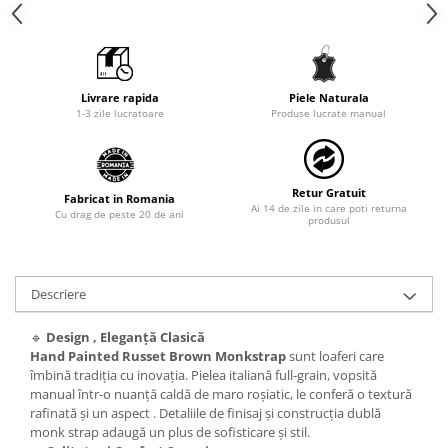
Livrare rapida
Piele Naturala
1-3 zile lucratoare
Produse lucrate manual
Retur Gratuit
Fabricat in Romania
Ai 14 de zile in care poti returna
Cu drag de peste 20 de ani
produsul
Descriere
🔹
Design , Eleganță Clasică
Hand Painted Russet Brown Monkstrap
sunt loaferi care
îmbină tradiția cu inovația. Pielea italiană full-grain, vopsită
manual într-o nuanță caldă de maro roșiatic, le conferă o textură
rafinată și un aspect . Detaliile de finisaj și construcția dublă
monk strap adaugă un plus de sofisticare și stil.