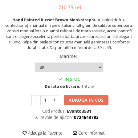
710,75 Lei
Hand Painted Russet Brown Monkstrap
sunt loaferi de lux,
confecționați manual din piele italiană full-grain de calitate superioară.
Vopsiți manual într-o nuanță rafinată de maro roșiatic, acești pantofi
sunt o alegere excelentă pentru bărbații care apreciază un stil elegant
și unic. Talpa din piele și construcția manuală garantează confort și
durabilitate. Disponibili în mărimi de la 39 la 45.
Marime
:
IN STOC
Durata de livrare:
1-3 zile
ADAUGA IN COS
Cod Produs:
Evanto3531
Ai nevoie de ajutor?
0724643783
Adauga la Favorite
Cere informatii