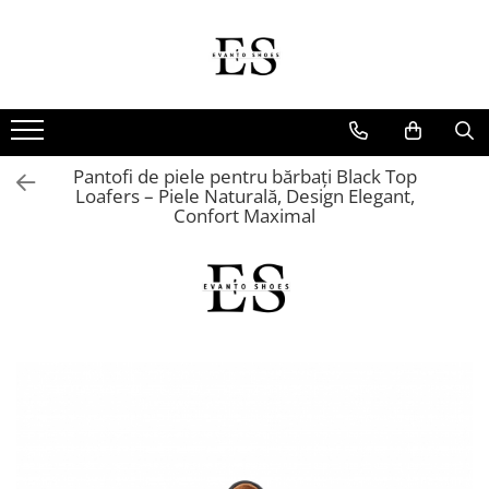
Incaltaminte Barbati
Incaltaminte dama
Oxford
Papuci
Derby
Ghete
Pantofi de piele pentru bărbați Black Top
MonkStraps
Pantofi
Loafers – Piele Naturală, Design Elegant,
Confort Maximal
DubleMonk
Cizme
Patina Pictata
Sneakers
Loafers
Sandale
SmartCausal
Sneakers