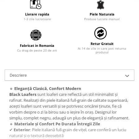
Livrare rapida
Piele Naturala
1-3 zile lucratoare
Produse lucrate manual
Retur Gratuit
Fabricat in Romania
Ai 14 de zile in care poti returna
Cu drag de peste 20 de ani
produsul
Descriere
🔹
Eleganță Clasică, Confort Modern
Black Loafers
sunt loaferi care reflectă un stil minimalist și
rafinat. Realizați din piele italiană full-grain de calitate superioară,
acești loaferi sunt versatili și se potrivesc oricărei ținute, fie că
vorbim despre o zi la birou sau o ieșire în oraș. Designul lor
simplu, complet negru, adaugă un plus de eleganță și rafinament.
🔹
Materiale și Confort Pe Durata Întregii Zile
✔
Exterior
: Piele italiană full-grain de vițel, care conferă un luciu
natural și o textură deosebită