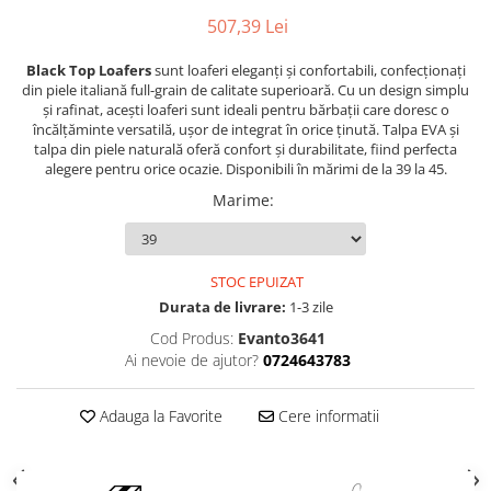
507,39 Lei
Black Top Loafers
sunt loaferi eleganți și confortabili, confecționați
din piele italiană full-grain de calitate superioară. Cu un design simplu
și rafinat, acești loaferi sunt ideali pentru bărbații care doresc o
încălțăminte versatilă, ușor de integrat în orice ținută. Talpa EVA și
talpa din piele naturală oferă confort și durabilitate, fiind perfecta
alegere pentru orice ocazie. Disponibili în mărimi de la 39 la 45.
Marime
:
STOC EPUIZAT
Durata de livrare:
1-3 zile
Cod Produs:
Evanto3641
Ai nevoie de ajutor?
0724643783
Adauga la Favorite
Cere informatii