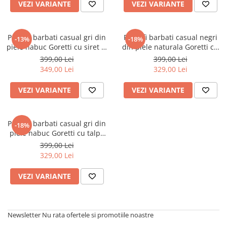
VEZI VARIANTE
VEZI VARIANTE
Pantofi barbati casual gri din
Pantofi barbati casual negri
-13%
-18%
piele nabuc Goretti cu siret si
din piele naturala Goretti cu
talpa usoara
talpa usoara
399,00 Lei
399,00 Lei
349,00 Lei
329,00 Lei
VEZI VARIANTE
VEZI VARIANTE
Pantofi barbati casual gri din
-18%
piele nabuc Goretti cu talpa
usoara
399,00 Lei
329,00 Lei
VEZI VARIANTE
Newsletter
Nu rata ofertele si promotiile noastre