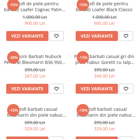
Pantofi de piele pentru
Pantofi de piele pentru
-10%
-10%
bărbați Loafer Cognac Patinat
bărbați Loafer Black Classic
Manual
1.000,00 Lei
1.000,00 Lei
900,00 Lei
900,00 Lei
VEZI VARIANTE
VEZI VARIANTE
Mocasini Barbati Nubuck
Pantofi barbati casual gri din
-38%
-13%
Perforat Bleumarin B36-9505-
piele nabuc Goretti cu talpa
1LACI
usoara
399,00 Lei
399,00 Lei
247,00 Lei
349,00 Lei
VEZI VARIANTE
VEZI VARIANTE
Pantofi barbati casual
Pantofi barbati casual
-18%
-18%
bleumarin din piele nabuc
bleumarin din piele nabuc
Goretti cu talpa flexibila
Goretti cu talpa usoara
399,00 Lei
399,00 Lei
329,00 Lei
329,00 Lei