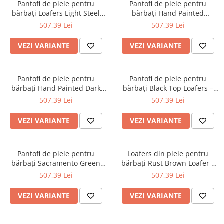
Pantofi de piele pentru
Pantofi de piele pentru
bărbați Loafers Light Steel
bărbați Hand Painted
Blue – Piele Naturală, Design
Cinnamon Brown Loafers –
507,39 Lei
507,39 Lei
Elegant, Confort Maximal
Piele Naturală, Design
Elegant, Confort Maximal
VEZI VARIANTE
VEZI VARIANTE
Pantofi de piele pentru
Pantofi de piele pentru
bărbați Hand Painted Dark
bărbați Black Top Loafers –
Navy Blue Loafers – Piele
Piele Naturală, Design
507,39 Lei
507,39 Lei
Naturală, Design Elegant,
Elegant, Confort Maximal
Confort Maximal
VEZI VARIANTE
VEZI VARIANTE
Pantofi de piele pentru
Loafers din piele pentru
bărbați Sacramento Green
bărbați Rust Brown Loafer –
with Mocha Brown Accents
Piele Naturală, Construcție
507,39 Lei
507,39 Lei
Loafers – Piele Naturală,
Manuală, Detalii Exclusiviste
Design Elegant, Confort
VEZI VARIANTE
VEZI VARIANTE
Maximal