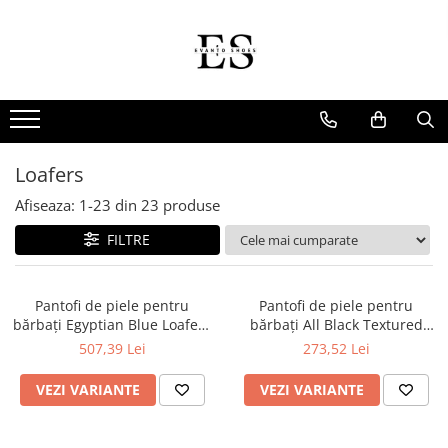
Incaltaminte Barbati
Incaltaminte dama
Oxford
Papuci
Derby
Ghete
MonkStraps
Pantofi
Loafers
DubleMonk
Cizme
Afiseaza:
1-
23
din
23
produse
Patina Pictata
Sneakers
FILTRE
Loafers
Sandale
SmartCausal
Pantofi de piele pentru
Pantofi de piele pentru
bărbați Egyptian Blue Loafers
Sneakers
bărbați All Black Textured
– Piele Naturală, Design
Loafers – Piele Naturală,
507,39 Lei
273,52 Lei
Elegant, Confort Maximal
Design Elegant, Confort
Maximal
VEZI VARIANTE
VEZI VARIANTE