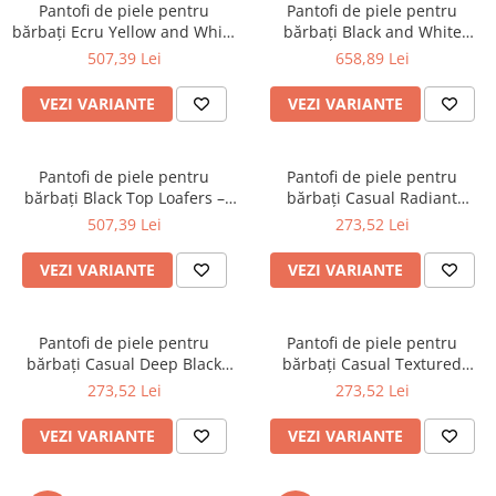
Pantofi de piele pentru
Pantofi de piele pentru
bărbați Ecru Yellow and White
bărbați Black and White
Loafers – Piele Naturală,
Loafers – Piele Naturală,
507,39 Lei
658,89 Lei
Design Elegant, Confort
Design Elegant, Confort
Maximal
Maximal
VEZI VARIANTE
VEZI VARIANTE
Pantofi de piele pentru
Pantofi de piele pentru
bărbați Black Top Loafers –
bărbați Casual Radiant
Piele Naturală, Design
Ginderbread Brown Loafers –
507,39 Lei
273,52 Lei
Elegant, Confort Maximal
Piele Naturală, Design
Elegant, Confort Maximal
VEZI VARIANTE
VEZI VARIANTE
Pantofi de piele pentru
Pantofi de piele pentru
bărbați Casual Deep Black
bărbați Casual Textured
Loafers – Piele Naturală,
Russel Brown Loafers – Piele
273,52 Lei
273,52 Lei
Design Elegant, Confort
Naturală, Design Elegant,
Maximal
Confort Maximal
VEZI VARIANTE
VEZI VARIANTE